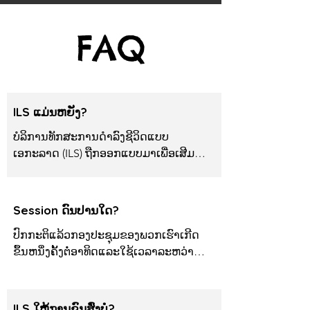
FAQ
ILS ແມ່ນຫຍັງ?
ບໍລິການທັກສະການດໍາລົງຊີວິດແບບ
ເອກະລາດ (ILS) ຖືກອອກແບບມາເພື່ອເສີມ
ສ້າງຄວາມເຂັ້ມແຂງໃຫ້ແກ່ຜູ້ໃຫຍ່ທີ່ມີຄວາມ
ພິການທາງດ້ານການພັດທະນາໂດຍການ
ສອນໃຫ້ເຂົາເຈົ້າທັກສະທີ່ຈໍາເປັນສໍາລັບການ
Session ດົນປານໃດ?
ບັນລຸແລະຮັກສາຄວາມເປັນເອກະລາດຫຼາຍ
ປົກກະຕິແລ້ວກອງປະຊຸມຂອງພວກເຮົາເກີດ
ກວ່າເກົ່າ. ການຝຶກອົບຮົມແບບຕົວຕໍ່ຫນຶ່ງ
ຂຶ້ນຫນຶ່ງຄັ້ງຕໍ່ອາທິດແລະໃຊ້ເວລາລະຫວ່າງ 
ຂອງພວກເຮົາປະກອບມີທັກສະຊີວິດທີ່ສົມບູນ
2.5 ຫາ 4 ຊົ່ວໂມງໃນແຕ່ລະ.
ແບບ, ລວມທັງການປຸງແຕ່ງອາຫານ, ການ
ເຮັດຄວາມສະອາດ, ການໄປຊື້ເຄື່ອງໃນຊີວິດ
ຈິງ, ການວາງແຜນເມນູ, ການກະກຽມ
ILS ໃຫ້ການຂົນສົ່ງບໍ?