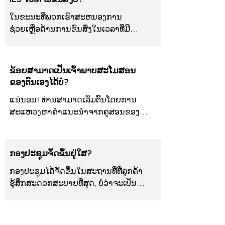
ອາຫານ, ການຄຸ້ມຄອງເງິນ, ການນໍາ
ໃນຂະນະທີ່ພວກເຮົາສະຫນອງການ
ທາງການຂົນສົ່ງສາທາລະນະ, ສຸຂະພາບ
ຊ່ວຍເຫຼືອດ້ານການຂົນສົ່ງໃນເວລາທີ່ມີ
ສ່ວນບຸກຄົນແລະສຸຂະອະນາໄມ, ການ
ຄວາມຈໍາເປັນ, ຈຸດປະສົງຕົ້ນຕໍຂອງພວກເຮົາ
ສົ່ງເສີມຕົນເອງ, ເພີດເພີນກັບກິດຈະກໍາການ
ແມ່ນເພື່ອສົ່ງເສີມຄວາມເປັນເອກະລາດ
ພັກຜ່ອນຢ່າງເປັນເອກະລາດ, ການເຂົ້າເຖິງ
ລະຫວ່າງລູກຄ້າຂອງພວກເຮົາ. ເພື່ອເຮັດສິ່ງ
ການບໍລິການທາງການແພດແລະທັນຕະກໍາ, 
ຂ້ອຍສາມາດເປັນເຈົ້າພາບສະໂມສອນ
ນີ້, ພວກເຮົາອຸທິດຕົນເພື່ອສອນເຂົາເຈົ້າວິທີ
ການປູກຈິດສໍານຶກຂອງຊັບພະຍາກອນຂອງ
ຂອງຕົນເອງໄດ້ບໍ?
ການນໍາທາງການຂົນສົ່ງສາທາລະນະປະ
ຊຸມຊົນ, ແລະການຮັບປະກັນຄວາມປອດໄພ
ແນ່ນອນ! ທ່ານສາມາດເລີ່ມຕົ້ນໂດຍການ
ສິດທິຜົນ. ນອກຈາກນັ້ນ, ພວກເຮົາຊ່ວຍໃນ
ຂອງບ້ານແລະຊຸມຊົນ.
ສະແຫວງຫາຄໍາແນະນໍາຈາກຄູສອນຂອງ
ການສະຫມັກບໍລິການ Paratransit ຫຼືທາງ
ທ່ານ, ຜູ້ທີ່ສາມາດສະເຫນີການຊ່ວຍເຫຼືອ
ເລືອກການຂົນສົ່ງອື່ນໆຕາມຄວາມຕ້ອງການ. 
ແລະຊ່ວຍລະດົມຄວາມຄິດສໍາລັບ
ຈຸດປະສົງຂອງພວກເຮົາແມ່ນເພື່ອໃຫ້ລູກຄ້າ
ສະໂມສອນ. ຮ່ວມກັນ, ທ່ານສາມາດຄົ້ນຫາ
ຂອງພວກເຮົາມີທັກສະທີ່ຈໍາເປັນໃນການ
ກອງປະຊຸມຈັດຂຶ້ນຢູ່ໃສ?
ແນວຄວາມຄິດຕ່າງໆແລະພັດທະນາແນວ
ເດີນທາງເອກະລາດຈາກຈຸດ A ຫາຈຸດ B, 
ກອງປະຊຸມໄດ້ຈັດຂຶ້ນໃນສະຖານທີ່ທີ່ລູກຄ້າ
ຄວາມຄິດປະດິດສ້າງເພື່ອຮູບຮ່າງແລະເພີ່ມ
ເຖິງແມ່ນວ່າພວກເຮົາກຽມພ້ອມທີ່ຈະສະຫ
ຮູ້ສຶກສະດວກສະບາຍທີ່ສຸດ, ບໍ່ວ່າຈະເປັນ
ກິດຈະກໍາແລະເປົ້າຫມາຍຂອງສະໂມສອນ.
ນອງການສະຫນັບສະຫນູນການຂົນສົ່ງຖ້າ
ເຮືອນ / ອາພາດເມັນຂອງເຂົາເຈົ້າ, 
ຈໍາເປັນ.
Starbucks ໃກ້ຄຽງ, ຫ້ອງສະຫມຸດ, ຫຼື
ສະຖານທີ່ອື່ນໆທີ່ຕ້ອງການ.