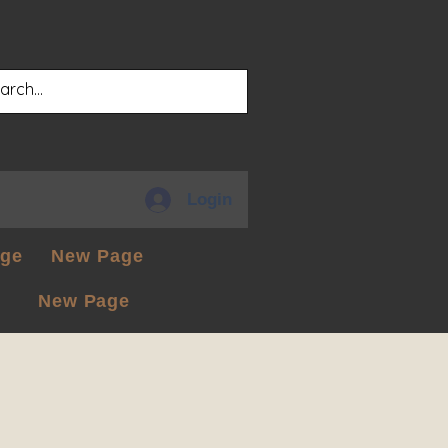
Login
ge
New Page
New Page