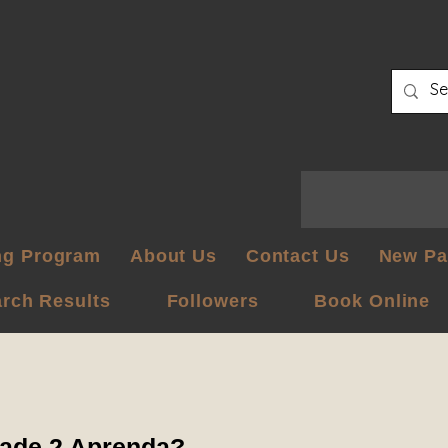
ng Program
About Us
Contact Us
New Pa
rch Results
Followers
Book Online
ade 2 Aprenda?