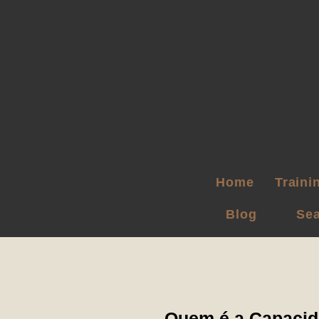
Home
Traini
Blog
Sea
Quem é a Capacid