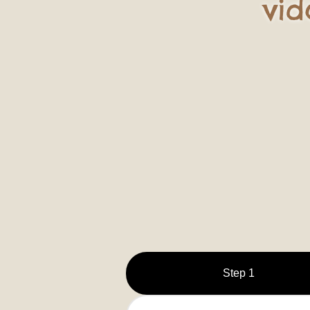
vid
Step 1